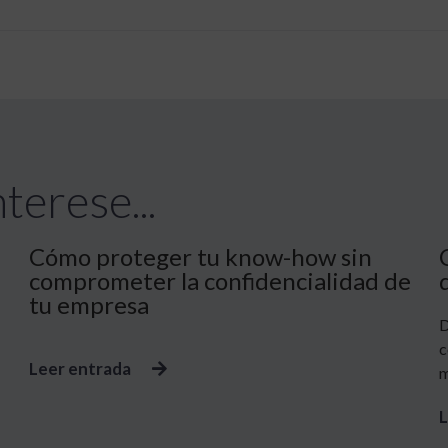
terese...
Cómo proteger tu know-how sin
comprometer la confidencialidad de
tu empresa
D
c
Leer entrada
m
L