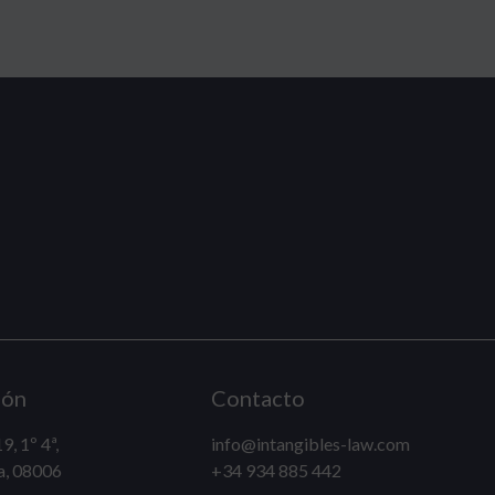
ión
Contacto
9, 1º 4ª,
info@intangibles-law.com
a, 08006
+34 934 885 442